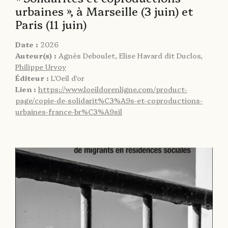
urbaines », à Marseille (3 juin) et
Paris (11 juin)
Date :
2026
Auteur(s) :
Agnès Deboulet, Elise Havard dit Duclos,
Philippe Urvoy
Éditeur :
L'Oeil d'or
Lien :
https://www.loeildorenligne.com/product-
page/copie-de-solidarit%C3%A9s-et-coproductions-
urbaines-france-br%C3%A9sil