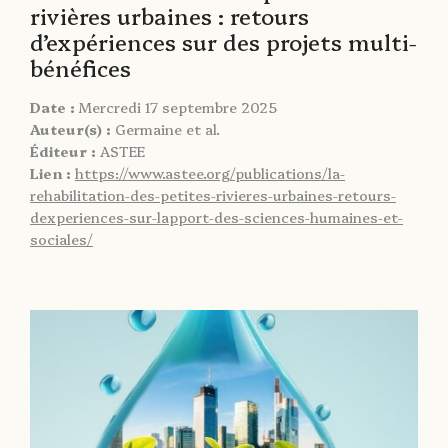
rivières urbaines : retours
d’expériences sur des projets multi-
bénéfices
Date :
Mercredi 17 septembre 2025
Auteur(s) :
Germaine et al.
Éditeur :
ASTEE
Lien :
https://www.astee.org/publications/la-
rehabilitation-des-petites-rivieres-urbaines-retours-
dexperiences-sur-lapport-des-sciences-humaines-et-
sociales/