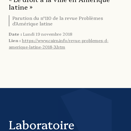
latine »
Parution du n°110 de la revue Problèmes
d'Amérique latine
Date :
Lundi 19 novembre 2018
Lien :
https://www.cairn.info/revue-problemes-d-
amerique-latine-2018-3.htm
Laboratoire